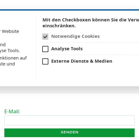
Mit den Checkboxen können Sie die Ve
einschränken.
UNTERNEHMEN
PRODUK
r Website
Notwendige Cookies
und
Analyse Tools
yse Tools.
nktionen auf
Externe Dienste & Medien
ste und
Passwort ändern
E-Mail: