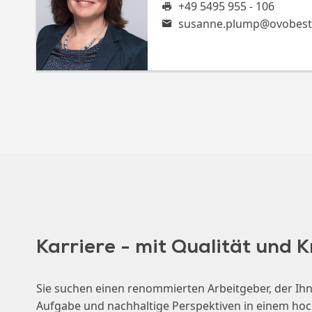
+49 5495 955 - 106
s
u
s
a
n
n
e
.
p
l
u
m
p
@
o
v
o
b
e
s
t
Karriere - mit Qualität und 
Sie suchen einen renommierten Arbeitgeber, der Ihn
Aufgabe und nachhaltige Perspektiven in einem ho