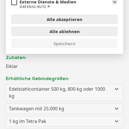
Externe Dienste & Medien
Aufklap
DATENSCHUTZ
Alle akzeptieren
Eiweiß, flüssig
Alle ablehnen
Speichern
natürlich und schonend pasteurisiert
Zutaten:
Eiklar
Erhältliche Gebindegrößen:
Edelstahlcontainer 500 kg, 800 kg oder 1000
kg
Tankwagen mit 25.000 kg
1 kg im Tetra Pak